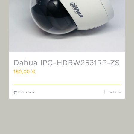
Dahua IPC-HDBW2531RP-ZS
160,00
€
Lisa korvi
Details