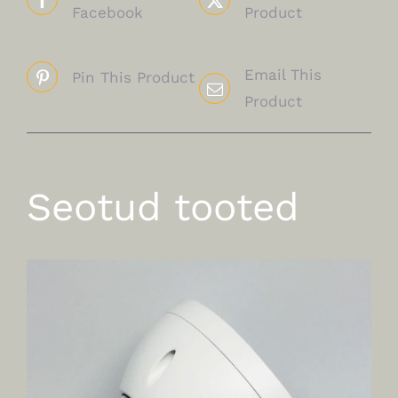
Facebook
Product
Email This
Pin This Product
Product
Seotud tooted