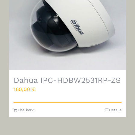
Dahua IPC-HDBW2531RP-ZS
160,00
€
Lisa korvi
Details