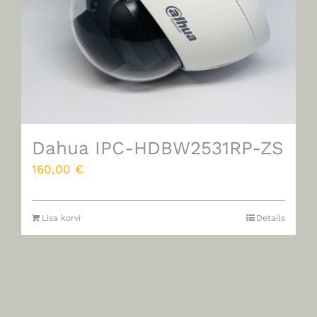
Dahua IPC-HDBW2531RP-ZS
160,00
€
Lisa korvi
Details