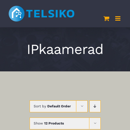
Skip
to
content
IPkaamerad
Sort by
Default Order
Show
12 Products