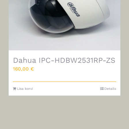
Dahua IPC-HDBW2531RP-ZS
160,00
€
Lisa korvi
Details