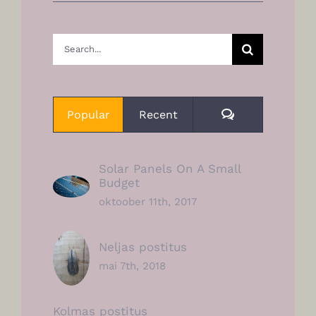
Search
for:
Comments
Popular
Recent
Solar Panels On A Small
Budget
oktoober 11th, 2017
Neljas postitus
mai 7th, 2018
Kolmas postitus