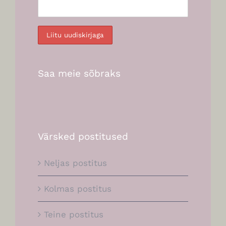
Saa meie sõbraks
Värsked postitused
Neljas postitus
Kolmas postitus
Teine postitus