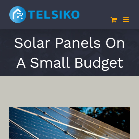
Skip
to
content
Solar Panels On
A Small Budget
View
Larger
Image