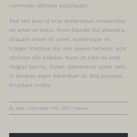
commodo ultricies sollicitudin.
Sed sed eros id eros scelerisque consectetur
sit amet et tortor. Proin blandit dui pharetra,
aliquam lorem sit amet, scelerisque mi.
Integer tristique dui non sapien tempus, quis
ultricies nisl sodales. Nunc ut nibh eu ante
feugiat lacinia. Donec elementum tortor velit,
in tempus quam bibendum ut. Sed posuere
tincidunt mollis.
By
taix
|
oktoober 11th, 2017
|
News