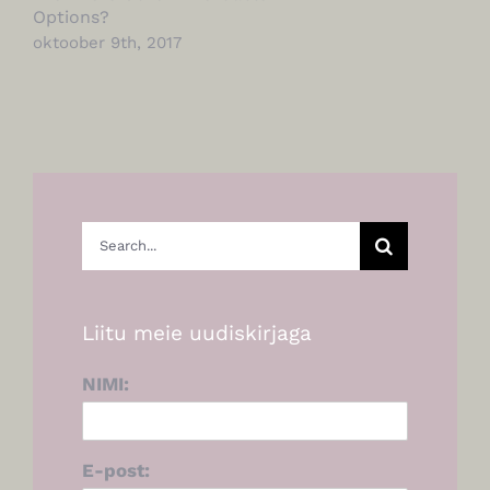
Options?
oktoober 9th, 2017
Search
for:
Liitu meie uudiskirjaga
NIMI:
E-post: