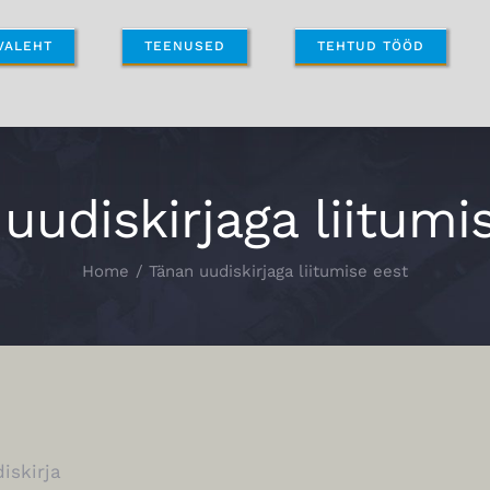
VALEHT
TEENUSED
TEHTUD TÖÖD
uudiskirjaga liitumi
Home
Tänan uudiskirjaga liitumise eest
iskirja