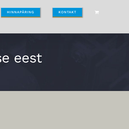
HINNAPÄRING
KONTAKT
se eest