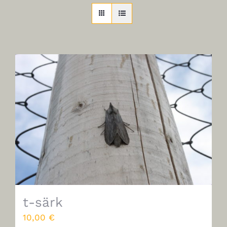
t-särk
10,00
€