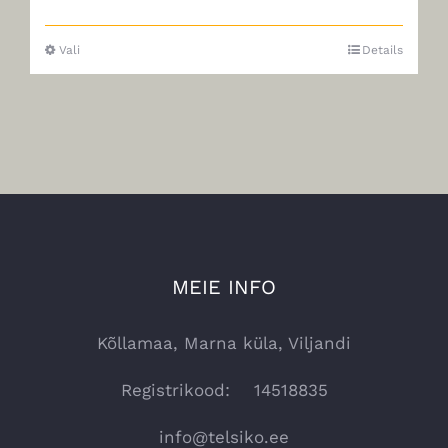
Vali
Details
Sellel
tootel
on
mitu
varianti.
Valikuid
saab
teha
MEIE INFO
tootelehel.
Kõllamaa, Marna küla, Viljandi
Registrikood: 14518835
info@telsiko.ee