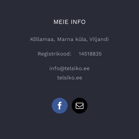
saab
teha
tootelehel.
MEIE INFO
Kõllamaa, Marna küla, Viljandi
Registrikood: 14518835
info@telsiko.ee
telsiko.ee