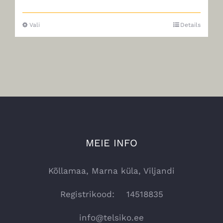
Vali
Details
Sellel
tootel
on
mitu
varianti.
Valikuid
saab
teha
MEIE INFO
tootelehel.
Kõllamaa, Marna küla, Viljandi
Registrikood: 14518835
info@telsiko.ee