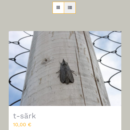
t-särk
10,00
€