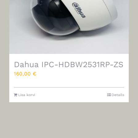
Dahua IPC-HDBW2531RP-ZS
160,00
€
Lisa korvi
Details