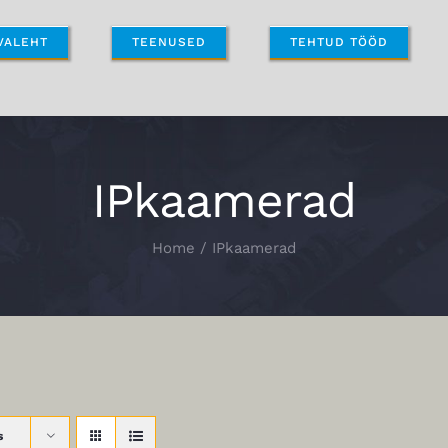
VALEHT
TEENUSED
TEHTUD TÖÖD
IPkaamerad
Home
IPkaamerad
s