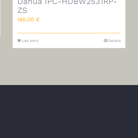
Dahua IPC-HDBW2531RP-
ZS
160,00
€
Lisa korvi
Details