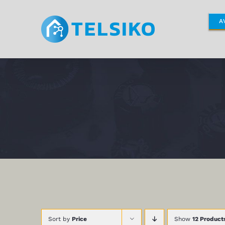
Skip
to
A
content
Sort by
Price
Show
12 Product