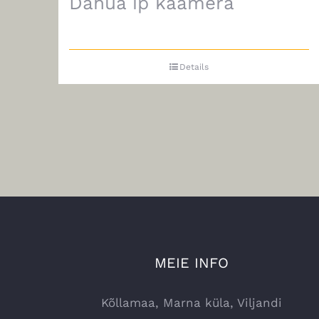
Dahua ip kaamera
Details
MEIE INFO
Kõllamaa, Marna küla, Viljandi