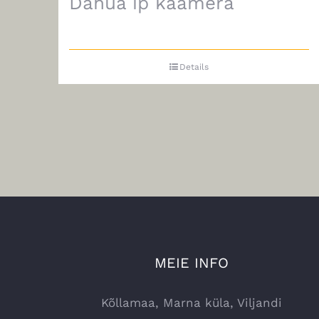
Dahua ip kaamera
Details
MEIE INFO
Kõllamaa, Marna küla, Viljandi