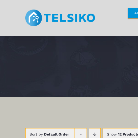
Skip
to
A
content
Sort by
Default Order
Show
12 Product