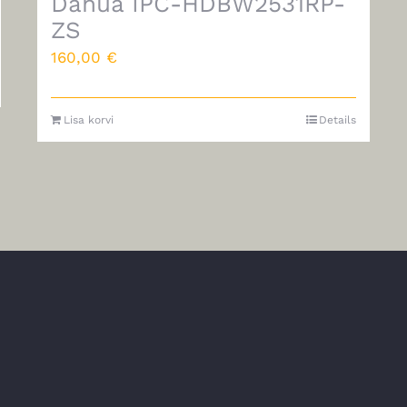
Dahua IPC-HDBW2531RP-
ZS
160,00
€
Lisa korvi
Details