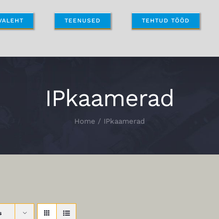
VALEHT
TEENUSED
TEHTUD TÖÖD
IPkaamerad
Home
IPkaamerad
s