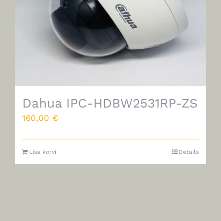
Dahua IPC-HDBW2531RP-ZS
160,00
€
Lisa korvi
Details