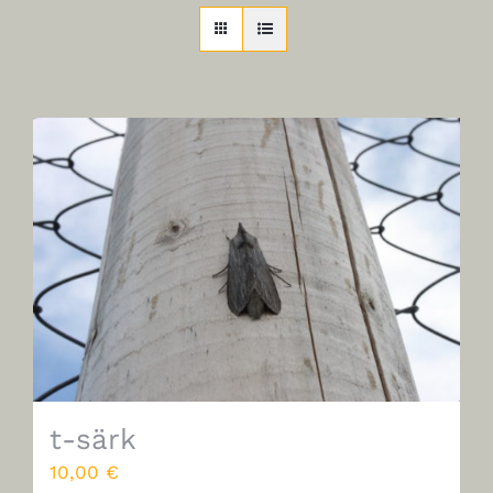
t-särk
10,00
€