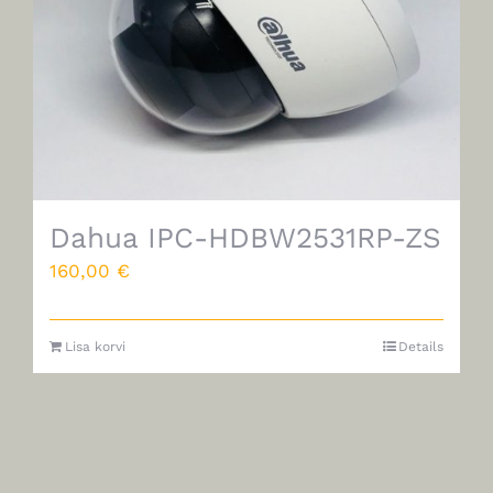
Dahua IPC-HDBW2531RP-ZS
160,00
€
Lisa korvi
Details