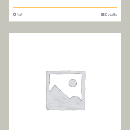
Vali
Details
Sellel
tootel
on
mitu
varianti.
Valikuid
saab
teha
tootelehel.